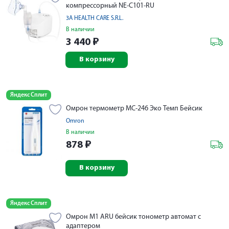
компрессорный NE-C101-RU
3A HEALTH CARE S.R.L.
В наличии
3 440
₽
В корзину
Яндекс Сплит
Омрон термометр MC-246 Эко Темп Бейсик
Omron
В наличии
878
₽
В корзину
Яндекс Сплит
Омрон М1 АRU бейсик тонометр автомат с
адаптером