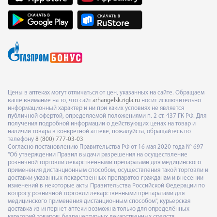
Цены в аптеках могут отличаться от цен, указанных на сайте. Обращаем
ваше внимание на то, что сайт
arhangelsk.rigla.ru
носит исключительно
информационный характер и ни при каких условиях не является
публичной офертой, определяемой положениями п. 2 ст. 437 ГК РФ. Для
получения подробной информации о действующих ценах на товар и
наличии товара в конкретной аптеке, пожалуйста, обращайтесь по
телефону
8 (800) 777-03-03
Согласно постановлению Правительства РФ от 16 мая 2020 года № 697
"Об утверждении Правил выдачи разрешения на осуществление
розничной торговли лекарственными препаратами для медицинского
применения дистанционным способом, осуществления такой торговли и
доставки указанных лекарственных препаратов гражданам и внесении
изменений в некоторые акты Правительства Российской Федерации по
вопросу розничной торговли лекарственными препаратами для
медицинского применения дистанционным способом", курьерская
доставка из интернет-аптеки возможна только для определённых
категорий товаров: безрецептурных лекарственных средств,