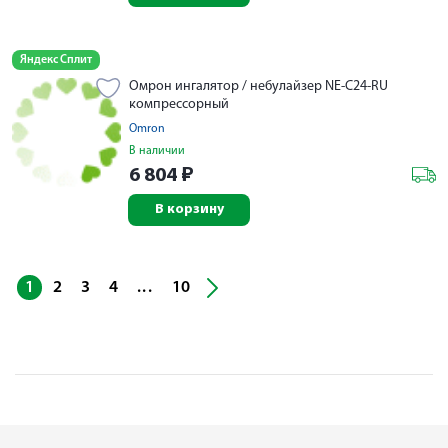
Яндекс Сплит
Омрон ингалятор / небулайзер NE-С24-RU
компрессорный
Omron
В наличии
6 804
₽
В корзину
...
1
2
3
4
10