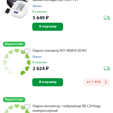
манжетой+адаптер HEM 7121
Omron
В наличии
5 649
₽
В корзину
Яндекс Сплит
Омрон тонометр RS1 НEM-6120-RU
Omron
В наличии
2 624
₽
В корзину
от
1 918
Яндекс Сплит
Омрон ингалятор / небулайзер NE-C24 Кидс
компрессорный