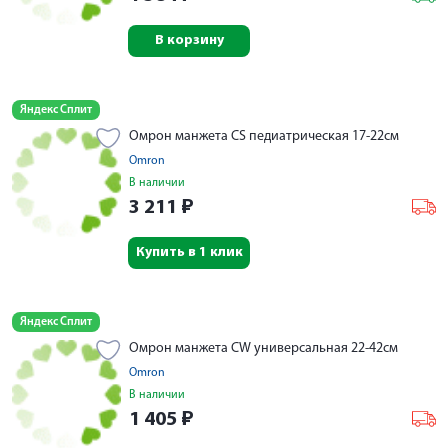
В корзину
Яндекс Сплит
Омрон манжета CS педиатрическая 17-22см
Omron
В наличии
3 211
₽
Купить в 1 клик
Яндекс Сплит
Омрон манжета CW универсальная 22-42см
Omron
В наличии
1 405
₽