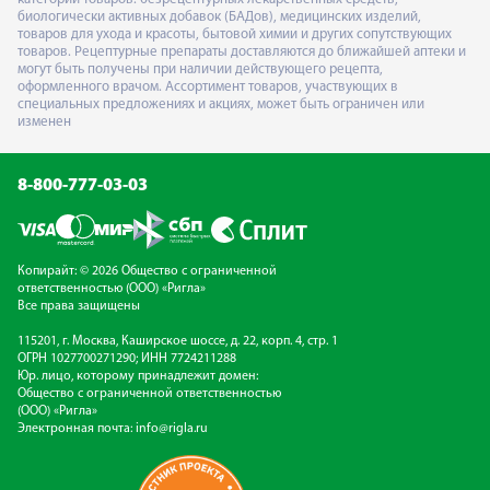
биологически активных добавок (БАДов), медицинских изделий,
товаров для ухода и красоты, бытовой химии и других сопутствующих
товаров. Рецептурные препараты доставляются до ближайшей аптеки и
могут быть получены при наличии действующего рецепта,
оформленного врачом. Ассортимент товаров, участвующих в
специальных предложениях и акциях, может быть ограничен или
изменен
8-800-777-03-03
Копирайт: © 2026 Общество с ограниченной
ответственностью (ООО) «Ригла»
Все права защищены
115201, г. Москва, Каширское шоссе, д. 22, корп. 4, стр. 1
ОГРН 1027700271290; ИНН 7724211288
Юр. лицо, которому принадлежит домен:
Общество с ограниченной ответственностью
(ООО) «Ригла»
Электронная почта:
info@rigla.ru