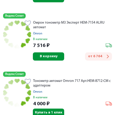
Яндекс Сплит
Омрон тонометр M3 Эксперт НЕМ-7154 ALRU
автомат
Omron
В наличии
7 516
₽
В корзину
от
6 764
Яндекс Сплит
Тонометр автомат Omron 717 Арт.HEM-8712-CM с
адаптером
Omron
В наличии
4 000
₽
Купить в 1 клик