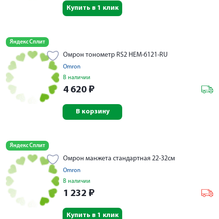
Купить в 1 клик
Яндекс Сплит
Омрон тонометр RS2 НEM-6121-RU
Omron
В наличии
4 620
₽
В корзину
Яндекс Сплит
Омрон манжета стандартная 22-32см
Omron
В наличии
1 232
₽
Купить в 1 клик