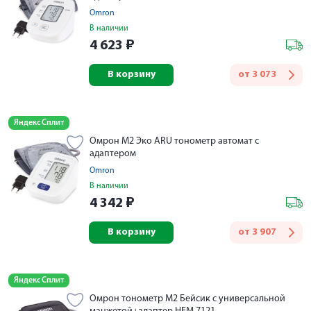
Omron
В наличии
4 623
₽
В корзину
от
3 073
Яндекс Сплит
Омрон M2 Эко ARU тонометр автомат с
адаптером
Omron
В наличии
4 342
₽
В корзину
от
3 907
Яндекс Сплит
Омрон тонометр M2 Бейсик с универсальной