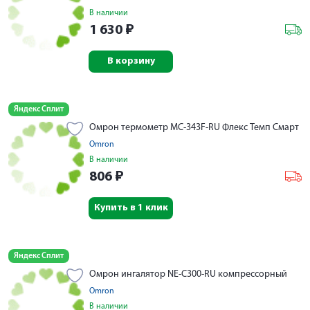
В наличии
1 630
₽
В корзину
Яндекс Сплит
Омрон термометр MC-343F-RU Флекс Темп Смарт
Omron
В наличии
806
₽
Купить в 1 клик
Яндекс Сплит
Омрон ингалятор NE-С300-RU компрессорный
Omron
В наличии