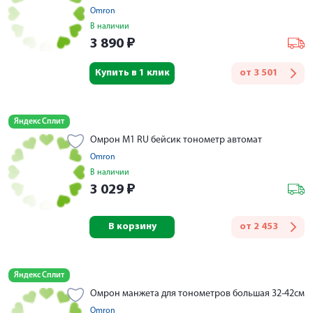
Omron
В наличии
3 890
₽
Купить в 1 клик
от
3 501
Яндекс Сплит
Омрон M1 RU бейсик тонометр автомат
Omron
В наличии
3 029
₽
В корзину
от
2 453
Яндекс Сплит
Омрон манжета для тонометров большая 32-42см
Omron