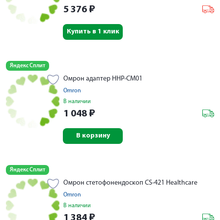
5 376
₽
Купить в 1 клик
Яндекс Сплит
Омрон адаптер HHP-CM01
Omron
В наличии
1 048
₽
В корзину
Яндекс Сплит
Омрон стетофонендоскоп CS-421 Healthcare
Omron
В наличии
1 384
₽