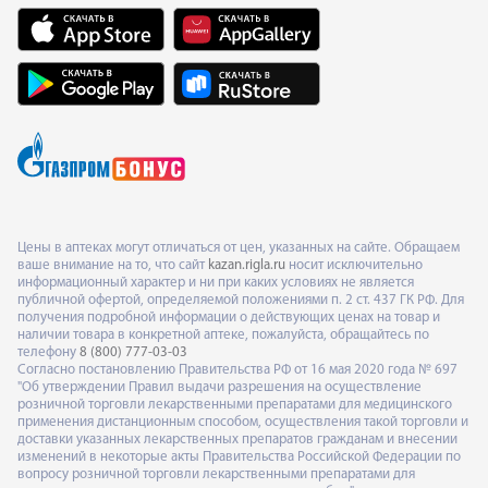
Цены в аптеках могут отличаться от цен, указанных на сайте. Обращаем
ваше внимание на то, что сайт
kazan.rigla.ru
носит исключительно
информационный характер и ни при каких условиях не является
публичной офертой, определяемой положениями п. 2 ст. 437 ГК РФ. Для
получения подробной информации о действующих ценах на товар и
наличии товара в конкретной аптеке, пожалуйста, обращайтесь по
телефону
8 (800) 777-03-03
Согласно постановлению Правительства РФ от 16 мая 2020 года № 697
"Об утверждении Правил выдачи разрешения на осуществление
розничной торговли лекарственными препаратами для медицинского
применения дистанционным способом, осуществления такой торговли и
доставки указанных лекарственных препаратов гражданам и внесении
изменений в некоторые акты Правительства Российской Федерации по
вопросу розничной торговли лекарственными препаратами для