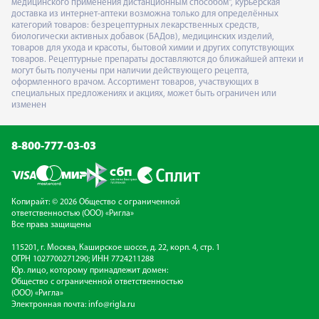
медицинского применения дистанционным способом", курьерская
доставка из интернет-аптеки возможна только для определённых
категорий товаров: безрецептурных лекарственных средств,
биологически активных добавок (БАДов), медицинских изделий,
товаров для ухода и красоты, бытовой химии и других сопутствующих
товаров. Рецептурные препараты доставляются до ближайшей аптеки и
могут быть получены при наличии действующего рецепта,
оформленного врачом. Ассортимент товаров, участвующих в
специальных предложениях и акциях, может быть ограничен или
изменен
8-800-777-03-03
Копирайт: © 2026 Общество с ограниченной
ответственностью (ООО) «Ригла»
Все права защищены
115201, г. Москва, Каширское шоссе, д. 22, корп. 4, стр. 1
ОГРН 1027700271290; ИНН 7724211288
Юр. лицо, которому принадлежит домен:
Общество с ограниченной ответственностью
(ООО) «Ригла»
Электронная почта:
info@rigla.ru