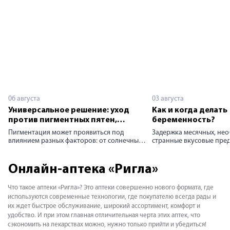
06 августа
03 августа
Универсальное решение: уход
Как и когда делать 
против пигментных пятен,
беременность?
постакне и возрастных
Пигментация может проявиться под
Задержка месячных, нео
изменений
влиянием разных факторов: от солнечных
странные вкусовые пре
лучей и возрастных изменений до
симптомы заставляют ж
гормональных колебаний и последствий
о возможном материнств
кожных воспалений или травм.
делать тест на беременн
Онлайн-аптека «Ригла»
Объединяет эти причины одно: сбой
кто планирует ребёнка, и
выработки пигмента меланина. Как
новость может стать не
Что такое аптеки «Ригла»? Это аптеки совершенно нового формата, где
вернуть коже ровный тон и избавиться от
Современные аптечные 
используются современные технологии, где покупателю всегда рады и
пигментации? Строим стратегию красоты
узнать ответ в домашних
их ждет быстрое обслуживание, широкий ассортимент, комфорт и
шаг за шагом.
несколько минут. Однак
исследования напрямую 
удобство. И при этом главная отличительная черта этих аптек, что
правильного выбора вр
сэкономить на лекарствах можно, нужно только прийти и убедиться!