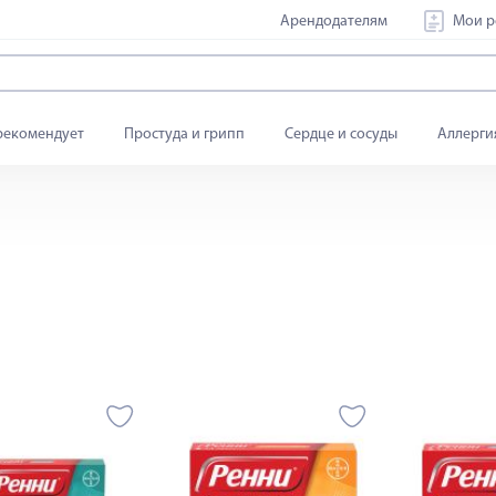
Арендодателям
Мои р
рекомендует
Простуда и грипп
Сердце и сосуды
Аллерги