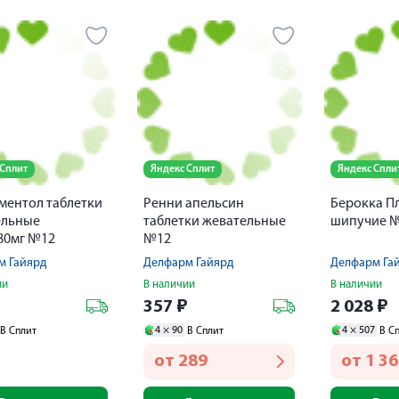
 Сплит
Яндекс Сплит
Яндекс Спли
ментол таблетки
Ренни апельсин
Берокка П
ельные
таблетки жевательные
шипучие 
80мг №12
№12
м Гайярд
Делфарм Гайярд
Делфарм Га
ии
В наличии
В наличии
₽
357
₽
2 028
₽
4 ×
90
4 ×
507
В Сплит
В Сплит
В С
от
289
от
1 3