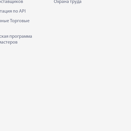
оставщиков
Охрана труда
тация по API
нные Торговые
ская программа
мастеров