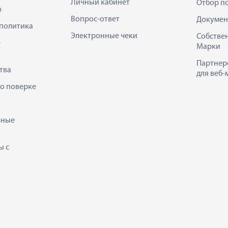
Личный кабинет
Отбор п
в
Вопрос-ответ
Докумен
политика
Электронные чеки
Собстве
е
Марки
Партнер
тва
для веб-
 о поверке
ьные
ы с