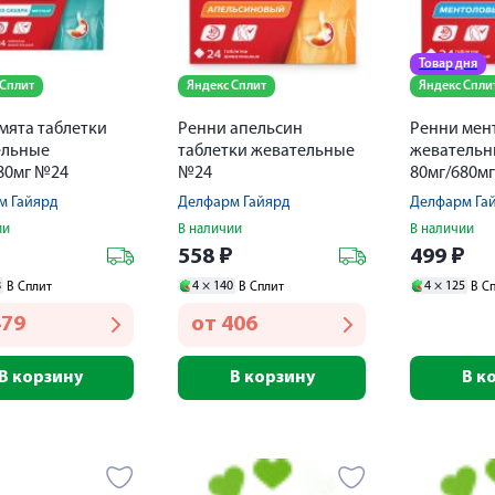
Товар дня
 Сплит
Яндекс Сплит
Яндекс Спли
мята таблетки
Ренни апельсин
Ренни мен
ельные
таблетки жевательные
жевательн
80мг №24
№24
80мг/680м
м Гайярд
Делфарм Гайярд
Делфарм Га
ии
В наличии
В наличии
₽
558
₽
499
₽
8
4 ×
140
4 ×
125
В Сплит
В Сплит
В С
479
от
406
В корзину
В корзину
В к