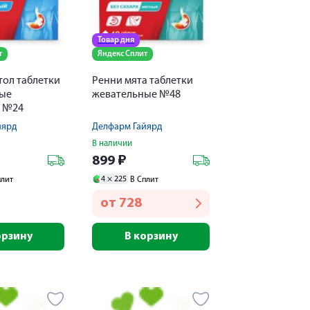
Товар дня
т
Яндекс Сплит
тол таблетки
Ренни мята таблетки
ые
жевательные №48
г №24
йярд
Делфарм Гайярд
В наличии
899
₽
4 ×
225
плит
В Сплит
от
728
орзину
В корзину