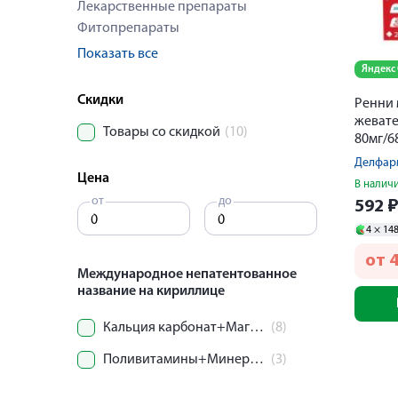
Лекарственные препараты
Фитопрепараты
Показать все
Яндекс
Скидки
Ренни 
жеват
Товары со скидкой
(10)
80мг/6
Делфар
Цена
В налич
от
до
592
4 ×
14
от
Международное непатентованное
название на кириллице
Кальция карбонат+Магния карбонат
(8)
Поливитамины+Минералы
(3)