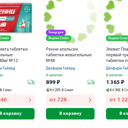
Товар дня
 Сплит
Яндекс Сплит
Яндекс Спли
мята таблетки
Ренни апельсин
Элевит Пл
ельные
таблетки жевательные
первый тр
80мг №12
№48
таблетки 
пленочной
м Гайярд
Делфарм Гайярд
Делфарм Га
№30
ии
В наличии
В наличии
₽
899
₽
1 365
₽
4 ×
225
4 ×
342
В Сплит
В Сплит
В С
346
от
728
от
1 2
В корзину
В корзину
В к