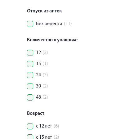
Отпуск из аптек
Без рецепта
(11)
Количество в упаковке
12
(3)
15
(1)
24
(3)
30
(2)
48
(2)
Возраст
с 12 лет
(6)
с 15 лет
(2)