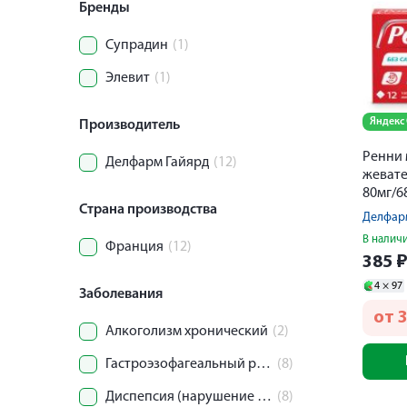
Бренды
Супрадин
(1)
Элевит
(1)
Яндекс
Производитель
Ренни 
Делфарм Гайярд
(12)
жеват
80мг/6
Страна производства
Делфар
В налич
Франция
(12)
385
4 ×
97
Заболевания
от
Алкоголизм хронический
(2)
Гастроэзофагеальный рефлюкс
(8)
Диспепсия (нарушение пищеварения)
(8)