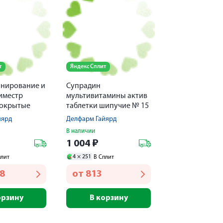
т
Яндекс Сплит
анирование и
Супрадин
иместр
мультивитамины актив
покрытые
таблетки шипучие № 15
 оболочкой
йярд
Делфарм Гайярд
В наличии
1 004
₽
4 ×
251
плит
В Сплит
28
от
813
орзину
В корзину