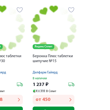
т
Яндекс Сплит
люс таблетки
Берокка Плюс таблетки
№30
шипучие №15
йярд
Делфарм Гайярд
В наличии
1 237
₽
4 ×
310
плит
В Сплит
68
от
450