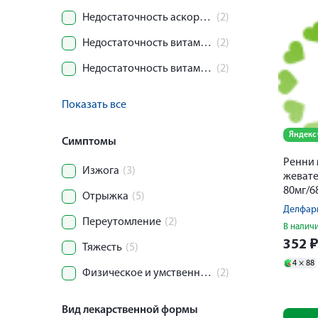
Недостаточность аскорбиновой кислоты
(2)
Недостаточность витамина D
(2)
Недостаточность витамина А
(2)
Показать все
Яндекс
Симптомы
Ренни 
Изжога
(3)
жеват
80мг/6
Отрыжка
(5)
Делфар
Переутомление
(2)
В налич
352
Тяжесть
(5)
4 ×
88
Физическое и умственное напряжение
(2)
Вид лекарственной формы