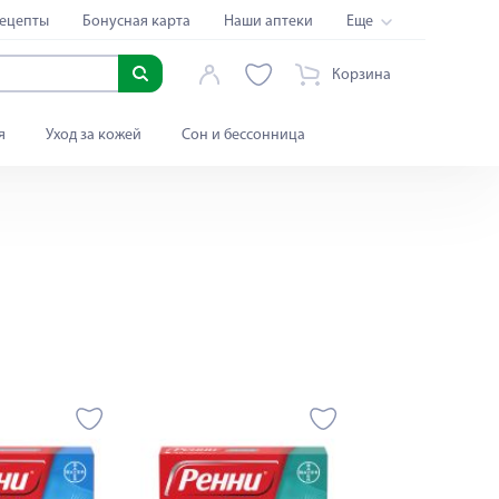
ецепты
Бонусная карта
Наши аптеки
Еще
Корзина
я
Уход за кожей
Сон и бессонница