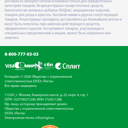
доставка из интернет-аптеки возможна только для определённых
категорий товаров: безрецептурных лекарственных средств,
биологически активных добавок (БАДов), медицинских изделий,
товаров для ухода и красоты, бытовой химии и других сопутствующих
товаров. Рецептурные препараты доставляются до ближайшей аптеки и
могут быть получены при наличии действующего рецепта,
оформленного врачом. Ассортимент товаров, участвующих в
специальных предложениях и акциях, может быть ограничен или
изменен
8-800-777-03-03
Копирайт: © 2026 Общество с ограниченной
ответственностью (ООО) «Ригла»
Все права защищены
115201, г. Москва, Каширское шоссе, д. 22, корп. 4, стр. 1
ОГРН 1027700271290; ИНН 7724211288
Юр. лицо, которому принадлежит домен:
Общество с ограниченной ответственностью
(ООО) «Ригла»
Электронная почта:
info@rigla.ru