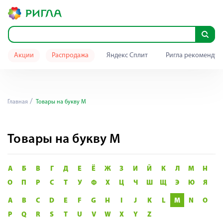
Акции
Распродажа
Яндекс Сплит
Ригла рекомендуе
Главная
Товары на букву M
Товары на букву M
А
Б
В
Г
Д
Е
Ё
Ж
З
И
Й
К
Л
М
Н
О
П
Р
С
Т
У
Ф
Х
Ц
Ч
Ш
Щ
Э
Ю
Я
A
B
C
D
E
F
G
H
I
J
K
L
M
N
O
P
Q
R
S
T
U
V
W
X
Y
Z