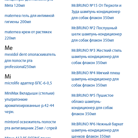
Мята 120мл
Mr.BRUNO №15 От Перхоти и
Зуда шампунь-кондиционер
maternea гель для интимной
для собак флакон 350мл
гигиены 200мл
Mr.BRUNO №2 Послушный
maternea крем от растяжек
шелк шампунь-кондиционер
220мл
для собак флакон 350мл
Me
Mr.BRUNO №3 Жесткий стиль
mexidol dent ополаскиватель
шампунь-кондиционер для
для полости рта
собак флакон 350мл
professional250мл
Mr.BRUNO №4 Мягкий плюш
Mi
шампунь-кондиционер для
microlife адаптер БПС-6-0,5
собак флакон 350мл
MiniMax Вкладыши (стельки)
Mr.BRUNO №5 Пушистое
ультратонкие
облако шампунь-
ароматизированные р.42-44
кондиционер для собак
черн.
флакон 350мл
mintorol освежитель полости
Mr.BRUNO №6 Нежный бархат
рта антигаишник 25мл / спрей
шампунь-кондиционер для
щенков флакон 350мл