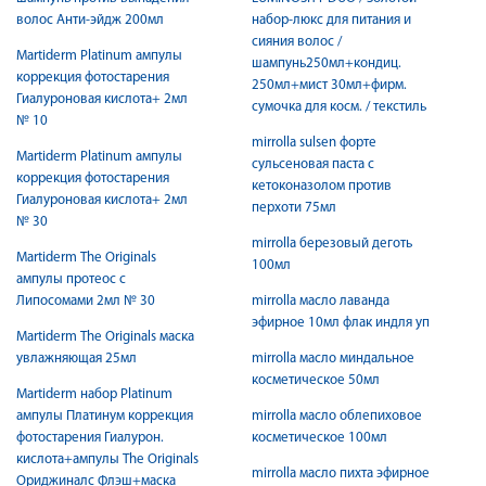
волос Анти-эйдж 200мл
набор-люкс для питания и
сияния волос /
Martiderm Platinum ампулы
шампунь250мл+кондиц.
коррекция фотостарения
250мл+мист 30мл+фирм.
Гиалуроновая кислота+ 2мл
сумочка для косм. / текстиль
№ 10
mirrolla sulsen форте
Martiderm Platinum ампулы
сульсеновая паста с
коррекция фотостарения
кетоконазолом против
Гиалуроновая кислота+ 2мл
перхоти 75мл
№ 30
mirrolla березовый деготь
Martiderm The Originals
100мл
ампулы протеос с
Липосомами 2мл № 30
mirrolla масло лаванда
эфирное 10мл флак индля уп
Martiderm The Originals маска
увлажняющая 25мл
mirrolla масло миндальное
косметическое 50мл
Martiderm набор Platinum
ампулы Платинум коррекция
mirrolla масло облепиховое
фотостарения Гиалурон.
косметическое 100мл
кислота+ампулы The Originals
mirrolla масло пихта эфирное
Ориджиналс Флэш+маска