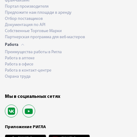
Франчайзинг
Портал производителя
Предложите нам площади в аренду
Отбор поставщиков
Документация по API
Собственные Торговые Марки
Партнерская программа для веб-мастеров
Работа
Преимущества работы в Ригла
Работа в аптеке
Работа в офисе
Работа в контакт-центре
Охрана труда
Мы в социальных сетях
Приложение РИГЛА