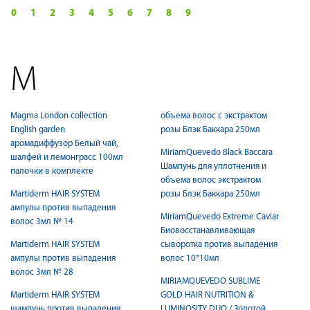
0
1
2
3
4
5
6
7
8
9
M
Magma London collection
объема волос с экстрактом
English garden
розы Блэк Баккара 250мл
аромадиффузор Белый чай,
MiriamQuevedo Black Baccara
шалфей и лемонграсс 100мл
Шампунь для уплотнения и
палочки в комплекте
объема волос экстрактом
Martiderm HAIR SYSTEM
розы Блэк Баккара 250мл
ампулы против выпадения
MiriamQuevedo Extreme Caviar
волос 3мл № 14
Биовосстанавливающая
Martiderm HAIR SYSTEM
сыворотка против выпадения
ампулы против выпадения
волос 10*10мл
волос 3мл № 28
MIRIAMQUEVEDO SUBLIME
Martiderm HAIR SYSTEM
GOLD HAIR NUTRITION &
шампунь против выпадения
LUMINOSITY DUO / Золотой