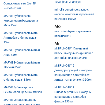
10мл флак индля уп
Ориджиналс увл. 2мл №
5+2мл+25мл
mirrolla репейное масло с
маслом жожоба и зародышей
MARVIS Зубная паста
пшеницы 100мл
Классическая Насыщенная
Мята 25мл
Mo
mon rulon бумага туалетная
MARVIS Зубная паста Мята
влажная n50
Антитабак отбеливающая
25мл
Mr
Mr.BRUNO №1 Глянцевый
MARVIS Зубная паста Мята и
блеск шампунь-кондиционер
Анис 85мл
для собак флакон 350мл
MARVIS Зубная паста Мята и
Mr.BRUNO №12
Жасмин 85мл
Дезодорирующий шампунь-
MARVIS Зубная паста Мята
кондиционер для собак от
отбеливающая 85мл
запаха псины флакон 350мл
MARVIS Зубная щетка с
Mr.BRUNO №14
нейлоновой щетиной мягкая
Гипоаллергенный шампунь-
кондиционер для собак
MARVIS Ополаскиватель-
флакон 350мл
концентрат для полости рта