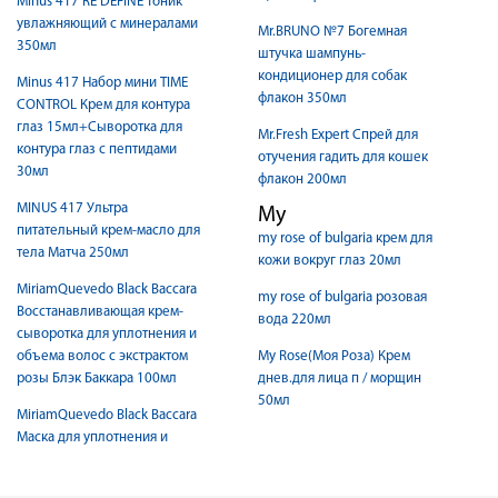
Minus 417 RE DEFINE тоник
увлажняющий с минералами
Mr.BRUNO №7 Богемная
350мл
штучка шампунь-
кондиционер для собак
Minus 417 Набор мини TIME
флакон 350мл
CONTROL Крем для контура
глаз 15мл+Сыворотка для
Mr.Fresh Expert Спрей для
контура глаз с пептидами
отучения гадить для кошек
30мл
флакон 200мл
MINUS 417 Ультра
My
питательный крем-масло для
my rose of bulgaria крем для
тела Матча 250мл
кожи вокруг глаз 20мл
MiriamQuevedo Black Baccara
my rose of bulgaria розовая
Восстанавливающая крем-
вода 220мл
сыворотка для уплотнения и
объема волос с экстрактом
My Rose(Моя Роза) Крем
розы Блэк Баккара 100мл
днев.для лица п / морщин
50мл
MiriamQuevedo Black Baccara
Маска для уплотнения и