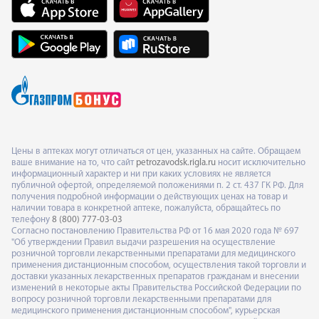
Цены в аптеках могут отличаться от цен, указанных на сайте. Обращаем
ваше внимание на то, что сайт
petrozavodsk.rigla.ru
носит исключительно
информационный характер и ни при каких условиях не является
публичной офертой, определяемой положениями п. 2 ст. 437 ГК РФ. Для
получения подробной информации о действующих ценах на товар и
наличии товара в конкретной аптеке, пожалуйста, обращайтесь по
телефону
8 (800) 777-03-03
Согласно постановлению Правительства РФ от 16 мая 2020 года № 697
"Об утверждении Правил выдачи разрешения на осуществление
розничной торговли лекарственными препаратами для медицинского
применения дистанционным способом, осуществления такой торговли и
доставки указанных лекарственных препаратов гражданам и внесении
изменений в некоторые акты Правительства Российской Федерации по
вопросу розничной торговли лекарственными препаратами для
медицинского применения дистанционным способом", курьерская